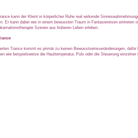
 Trance kann der Klient in körperlicher Ruhe real wirkende Sinneswahrnehmung
ben. Er kann dabei wie in einem bewussten Traum in Fantasiereisen eintreten o
karnationstherapie Szenen aus früheren Leben erleben.
Trance
tierten Trance kommt es primär zu keinen Bewusstseinsveränderungen, dafür 
nen wie beispielsweise die Hauttemperatur, Puls oder die Steuerung einzelne