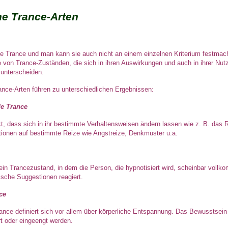
e Trance-Arten
ine Trance und man kann sie auch nicht an einem einzelnen Kriterium festmac
 von Trance-Zuständen, die sich in ihren Auswirkungen und auch in ihrer Nut
 unterscheiden.
ance-Arten führen zu unterschiedlichen Ergebnissen:
e Trance
t, dass sich in ihr bestimmte Verhaltensweisen ändern lassen wie z. B. das 
tionen auf bestimmte Reize wie Angstreize, Denkmuster u.a.
ein Trancezustand, in dem die Person, die hypnotisiert wird, scheinbar vollk
sche Suggestionen reagiert.
ce
nce definiert sich vor allem über körperliche Entspannung. Das Bewusstsei
rt oder eingeengt werden.