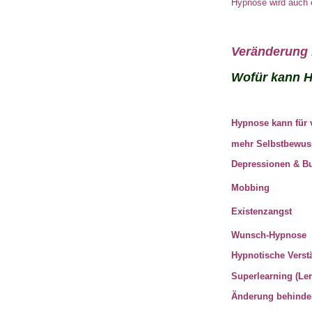
Hypnose wird auch e
Veränderung 
Wofür kann H
Hypnose kann für 
mehr Selbstbewuss
Depressionen & B
Mobbing
Existenzangst
Wunsch-Hypnose
Hypnotische Verst
Superlearning (Le
Änderung behinde