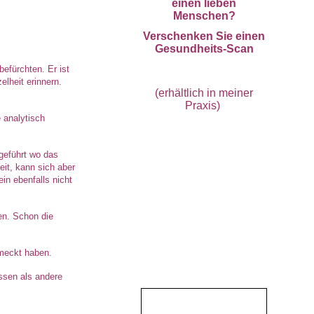
einen lieben
Menschen?
Verschenken Sie einen
Gesundheits-Scan
efürchten. Er ist
lheit erinnern.
(erhältlich in meiner
Praxis)
 analytisch
geführt wo das
Anmeldungen unter
eit, kann sich aber
0178 / 509 18 57
in ebenfalls nicht
en. Schon die
hmeckt haben.
issen als andere