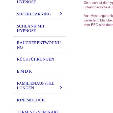
HYPNOSE
Demnach ist die hyp
unterschiedliche A
SUPERLEARNING
Aus Messungen mit 
verändern. Manche 
dem EEG sind dabei
SCHLANK MIT
HYPNOSE
RAUCHERENTWÖHNU
NG
RÜCKFÜHRUNGEN
E M D R
FAMILIENAUFSTEL
LUNGEN
KINESIOLOGIE
TERMINE / SEMINARE