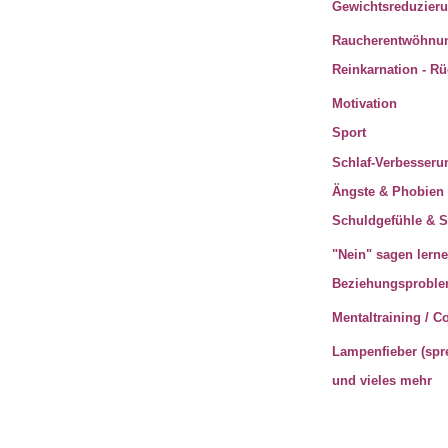
Gewichtsreduzier
Raucherentwöhnu
Reinkarnation - R
Motivation
Sport
Schlaf-Verbesseru
Ängste & Phobien 
Schuldgefühle & 
"Nein" sagen lern
Beziehungsprobl
Mentaltraining / C
Lampenfieber (spre
und vieles mehr