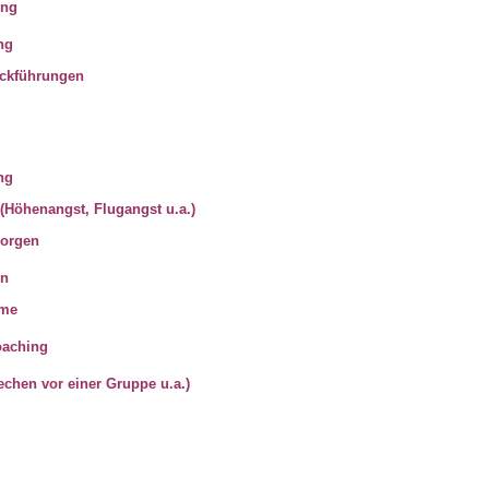
ung
ng
ückführungen
ng
(Höhenangst, Flugangst u.a.)
Sorgen
en
eme
oaching
chen vor einer Gruppe u.a.)