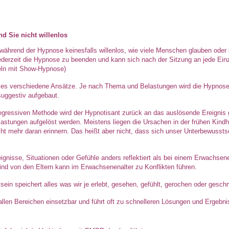
nd Sie nicht willenlos
 während der Hypnose keinesfalls willenlos, wie viele Menschen glauben oder b
jederzeit die Hypnose zu beenden und kann sich nach der Sitzung an jede Einze
eln mit Show-Hypnose)
t es verschiedene Ansätze. Je nach Thema und Belastungen wird die Hypnose
 suggestiv aufgebaut.
regressiven Methode wird der Hypnotisant zurück an das auslösende Ereignis 
astungen aufgelöst werden. Meistens liegen die Ursachen in der frühen Kindh
ht mehr daran erinnern. Das heißt aber nicht, dass sich unser Unterbewusstse
.
ignisse, Situationen oder Gefühle anders reflektiert als bei einem Erwachsen
ind von den Eltern kann im Erwachsenenalter zu Konflikten führen.
ein speichert alles was wir je erlebt, gesehen, gefühlt, gerochen oder gesc
 allen Bereichen einsetzbar und führt oft zu schnelleren Lösungen und Ergebn